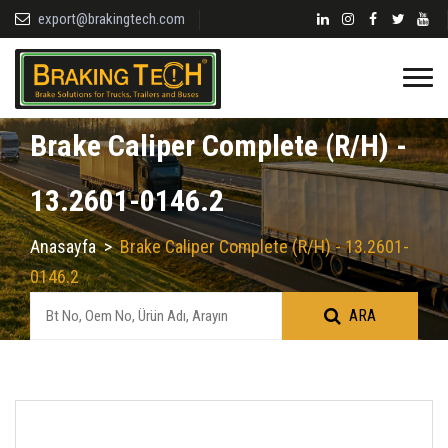
export@brakingtech.com
Brake Caliper Complete (R/H) -
13.2601-0146.2
Anasayfa
>
Brake Caliper Complete (R/H) - 13.2601-
0146.2
ARA